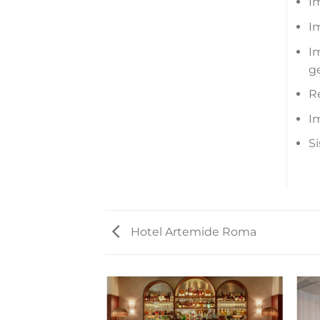
I
I
Im
ge
Re
I
S
Hotel Artemide Roma