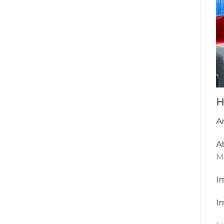
H
A
At
M
Im
Im